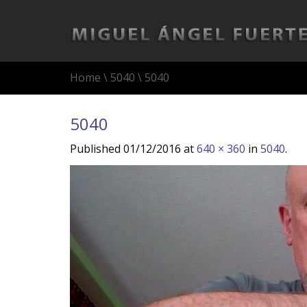
Home
\
5040
\
5040
5040
Published
01/12/2016
at
640 × 360
in
5040
.